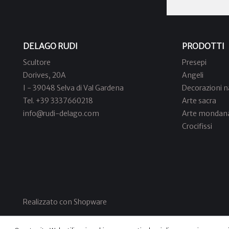
DELAGO RUDI
PRODOTTI
Scultore
Presepi
Dorives, 20A
Angeli
I - 39048 Selva di Val Gardena
Decorazioni na
Tel. +39 3337660218
Arte sacra
info@rudi-delago.com
Arte mondan
Crocifissi
Realizzato con Shopware