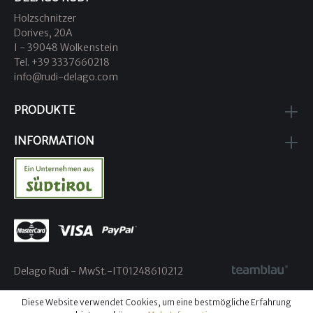
Holzschnitzer
Dorives, 20A
I - 39048 Wolkenstein
Tel. +39 3337660218
info@rudi-delago.com
PRODUKTE
INFORMATION
Delago Rudi - MwSt.-IT01248610212
Diese Website verwendet Cookies, um eine bestmögliche Erfahrung