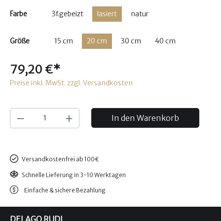
Farbe
3f.gebeizt
lasiert
natur
Größe
15 cm
20 cm
30 cm
40 cm
79,20 €*
Preise inkl. MwSt. zzgl. Versandkosten
In den Warenkorb
Versandkostenfrei ab 100€
Schnelle Lieferung in 3-10 Werktagen
Einfache & sichere Bezahlung
DELAGO RUDI