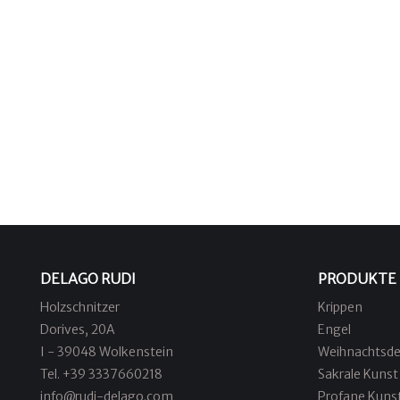
DELAGO RUDI
PRODUKTE
Holzschnitzer
Krippen
Dorives, 20A
Engel
I - 39048 Wolkenstein
Weihnachtsde
Tel. +39 3337660218
Sakrale Kunst
info@rudi-delago.com
Profane Kuns