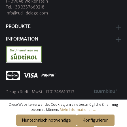
I - 39048 Wolkenstein
Tel. +39 3337660218
info@rudi-delago.com
PRODUKTE
INFORMATION
Delago Rudi - MwSt.-IT01248610212
Diese Website verwendet Cookies, um eine bestmögliche Erfahrung
bieten zu können.
Mehr Informationen ...
Nur technisch notwendige
Konfigurieren