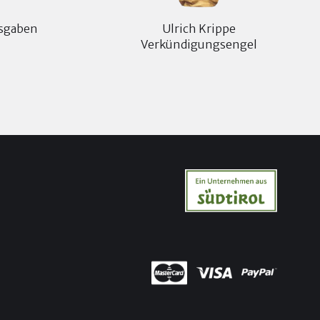
gsgaben
Ulrich Krippe
Verkündigungsengel