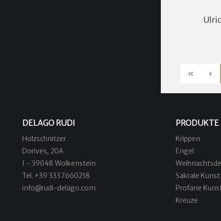
Ulri
DELAGO RUDI
PRODUKTE
Holzschnitzer
Krippen
Dorives, 20A
Engel
I - 39048 Wolkenstein
Weihnachtsde
Tel. +39 3337660218
Sakrale Kunst
info@rudi-delago.com
Profane Kuns
Kreuze