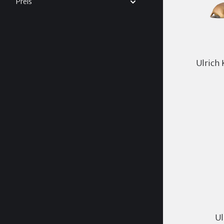
Preis
Ulrich 
Ul