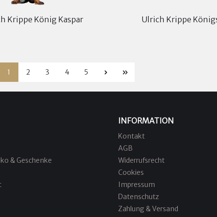
ch Krippe König Kaspar
Ulrich Krippe Köni
1
2
3
4
5
INFORMATION
Kontakt
AGB
ko & Geschenke
Widerrufsrecht
Cookies
t
Impressum
Datenschutz
Zahlung & Versand