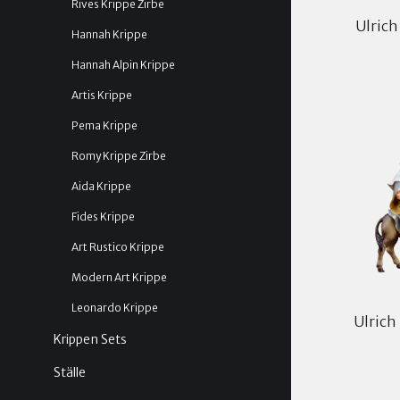
Rives Krippe Zirbe
Ulrich
Hannah Krippe
Hannah Alpin Krippe
Artis Krippe
Pema Krippe
Romy Krippe Zirbe
Aida Krippe
Fides Krippe
Art Rustico Krippe
Modern Art Krippe
Leonardo Krippe
Ulrich
Krippen Sets
Ställe