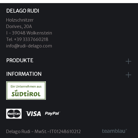
DELAGO RUDI
Holzschnitzer
Dorives, 20A
I - 39048 Wolkenstein
Tel. +39 3337660218
info@rudi-delago.com
PRODUKTE
INFORMATION
Delago Rudi - MwSt.-IT01248610212