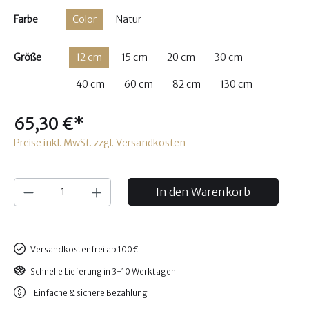
Farbe
Color
Natur
Größe
12 cm
15 cm
20 cm
30 cm
40 cm
60 cm
82 cm
130 cm
65,30 €*
Preise inkl. MwSt. zzgl. Versandkosten
In den Warenkorb
Versandkostenfrei ab 100€
Schnelle Lieferung in 3-10 Werktagen
Einfache & sichere Bezahlung