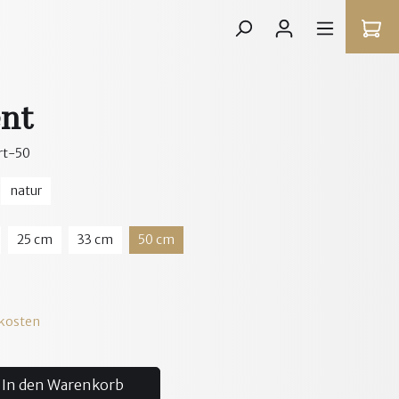
ent
rt-50
natur
25 cm
33 cm
50 cm
dkosten
In den Warenkorb