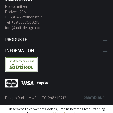
Holzschnitzer
Dorives, 20A
I - 39048 Wolkenstein
Tel. +39 3337660218
info@rudi-delago.com
PRODUKTE
INFORMATION
Delago Rudi - MwSt.-IT01248610212
Diese Website verwendet Cookies, um eine bestmögliche Erfahrung