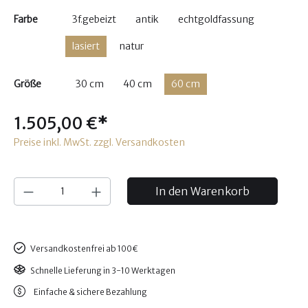
Farbe
3f.gebeizt
antik
echtgoldfassung
lasiert
natur
Größe
30 cm
40 cm
60 cm
1.505,00 €*
Preise inkl. MwSt. zzgl. Versandkosten
In den Warenkorb
Versandkostenfrei ab 100€
Schnelle Lieferung in 3-10 Werktagen
Einfache & sichere Bezahlung