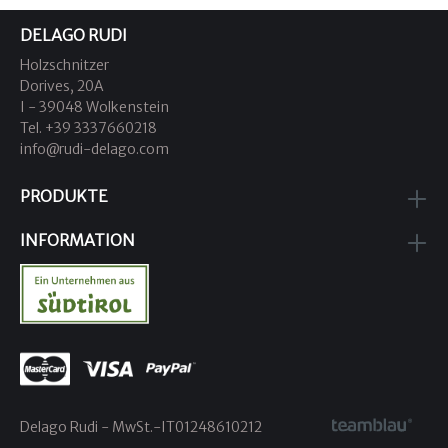
DELAGO RUDI
Holzschnitzer
Dorives, 20A
I - 39048 Wolkenstein
Tel. +39 3337660218
info@rudi-delago.com
PRODUKTE
INFORMATION
Delago Rudi - MwSt.-IT01248610212