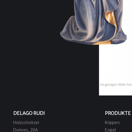
Die gezeigten Bilder k
DELAGO RUDI
PRODUKTE
Holzschnitzer
Krippen
Dorives, 20A
Engel