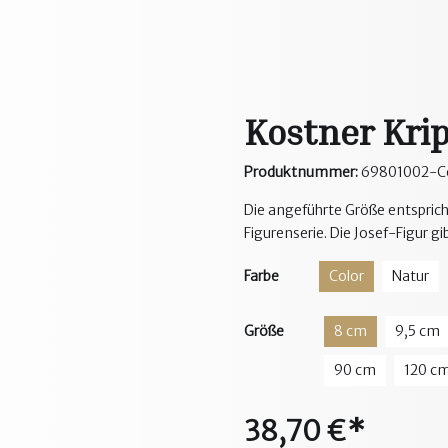
Kostner Krip
Produktnummer:
69801002-C
Die angeführte Größe entspricht
Figurenserie. Die Josef-Figur gi
Farbe
Color
Natur
Größe
8 cm
9,5 cm
90 cm
120 c
38,70 €*