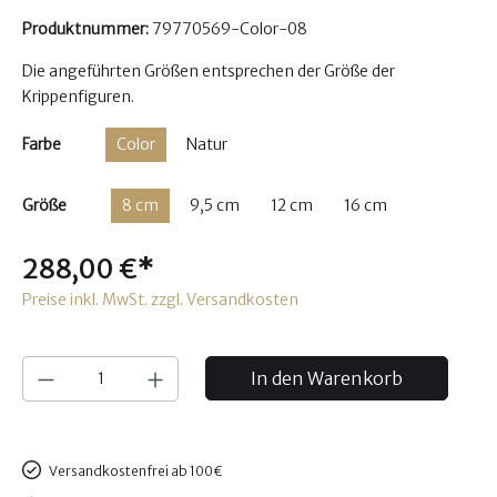
Produktnummer:
79770569-Color-08
Die angeführten Größen entsprechen der Größe der
Krippenfiguren.
Farbe
Color
Natur
Größe
8 cm
9,5 cm
12 cm
16 cm
288,00 €*
Preise inkl. MwSt. zzgl. Versandkosten
In den Warenkorb
Versandkostenfrei ab 100€