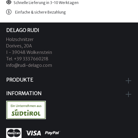
Schnelle Lieferung in 3-10 Werktagen
Einfache & sichere Bezahlung
DELAGO RUDI
Holzschnitzer
Dorives, 20A
I - 39048 Wolkenstein
Tel. +39 3337660218
info@rudi-delago.com
PRODUKTE
INFORMATION