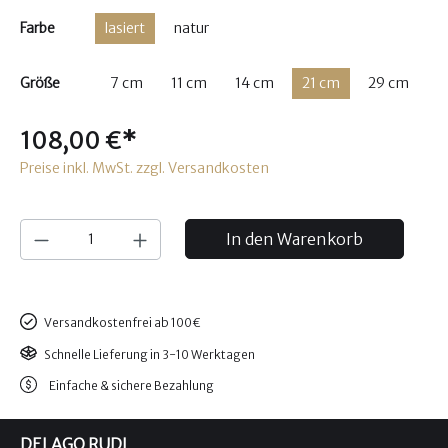
Farbe
lasiert
natur
Größe
7 cm
11 cm
14 cm
21 cm
29 cm
108,00 €*
Preise inkl. MwSt. zzgl. Versandkosten
In den Warenkorb
Versandkostenfrei ab 100€
Schnelle Lieferung in 3-10 Werktagen
Einfache & sichere Bezahlung
DELAGO RUDI