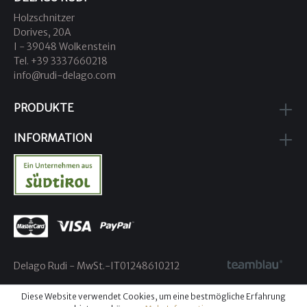
Holzschnitzer
Dorives, 20A
I - 39048 Wolkenstein
Tel. +39 3337660218
info@rudi-delago.com
PRODUKTE
INFORMATION
Delago Rudi - MwSt.-IT01248610212
Diese Website verwendet Cookies, um eine bestmögliche Erfahrung