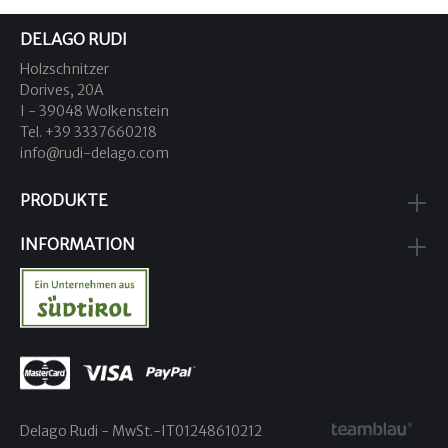
DELAGO RUDI
Holzschnitzer
Dorives, 20A
I - 39048 Wolkenstein
Tel. +39 3337660218
info@rudi-delago.com
PRODUKTE
INFORMATION
Delago Rudi - MwSt.-IT01248610212