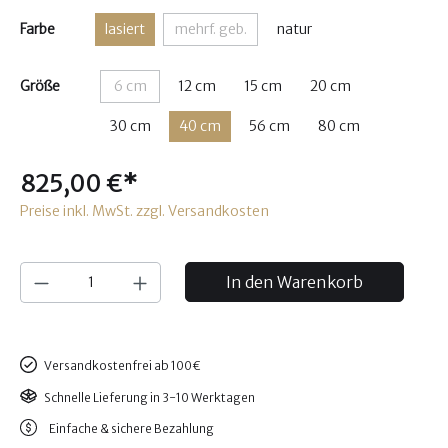
Farbe
lasiert
mehrf. geb.
natur
Größe
6 cm
12 cm
15 cm
20 cm
30 cm
40 cm
56 cm
80 cm
825,00 €*
Preise inkl. MwSt. zzgl. Versandkosten
In den Warenkorb
Versandkostenfrei ab 100€
Schnelle Lieferung in 3-10 Werktagen
Einfache & sichere Bezahlung